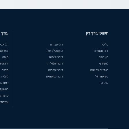
חיפוש עורך דין
עורך ד
פלילי
דיני עבודה
תל אבי
דיני משפחה
הוצאה לפועל
באר שב
תעבורה
דוברי רוסית
חיפה
נזקי גוף
דוברי אנגלית
ירושלים
רשלנות רפואית
דוברי ערבית
חדרה
פשיטת רגל
דוברי צרפתית
נתניה
מיסים
רמת גן
ראשון ל
פתח תק
אשדוד