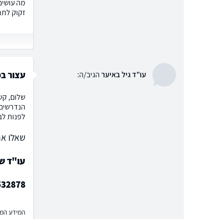
מה עושים
זקוק לתרו
עצור ב
עו"ד גיל באיער
הגיב/ה:
שלום, קש
הנדרשים 
לפנות לב
שאלו את
עו"ד ש
532878
המידע המוצ