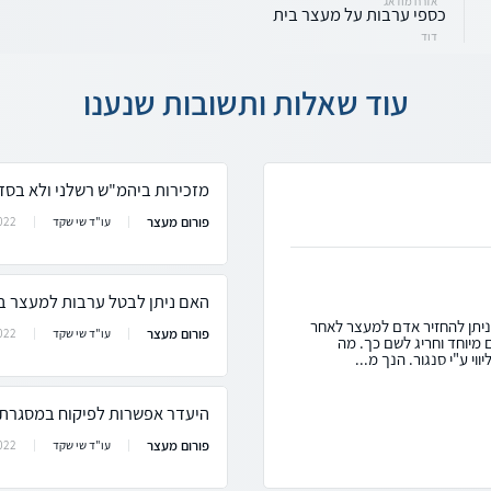
אזרח מודאג
כספי ערבות על מעצר בית
דוד
עוד שאלות ותשובות שנענו
מזכירות ביהמ"ש רשלני ולא בסד
פורום מעצר
022
עו"ד שי שקד
האם ניתן לבטל ערבות למעצר ב
ניתן להחזיר אדם למעצר לאחר
פורום מעצר
022
עו"ד שי שקד
יוחד וחריג לשם כך. מה
י ע"י סנגור. הנך מ...
היעדר אפשרות לפיקוח במסגרת
פורום מעצר
022
עו"ד שי שקד