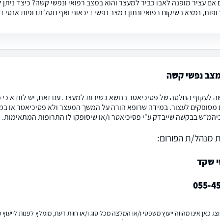
 אם עציר מופנה לאבו כביר למעצר והוא במצב רפואי ונפשי קשה? כיצד ניתן 
פות, נמצא בשיקום רפואי ונתון במצב נפשי דיכאוני ואף נוטל תרופות אנטי די
מצב נפשי קשה
ה לעקוף החלטה של פסיכיאטר בנושא כשירות למעצר. עם זאת, יש לוודא כי 
מסופקים לעצור. במידה שרופא הורה על המשך המעצר ולא פסיכיאטר או ב
יהמ״ש בבקשה שייבדק ע״י פסיכיאטר ו/או שיסופקו לו התרופות המתאימות.
 מנהל/ת הפורום:
י שקד
055-4
ג כאן אינו מהווה ייעוץ משפטי ו/או המלצה מכל סוג ו/או חוות דעת, מומלץ לפנות לייעו