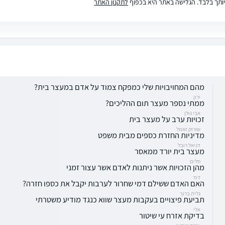
ותך בלבד. הגלישה באתר היא בכפוף
לתקנון האתר
מהם המחויבויות שלי כמפקח צמוד על אדם במעצר בית?
ירון
ממתי נספר מעצר תום ההליכים?
אבי גולן
זכויות ערב על מעצר בית
שורוק זאמל
מדיניות החזרת כספים מבית משפט
דניאל רובל
מעצר בית יורד ממאסר
סלים
מהן הזכויות אשר ניתנות לאדם אשר עצור זמני
דוד
האם האדם ששילם דמי שחרור לערבות יקבל את כספו חזרה?
גלית ברוך
תביעת פיצויים בעקבות מעצר שווא כנגד מודיע משטרתי
אלי
בדיקת אזרח עי שיטור