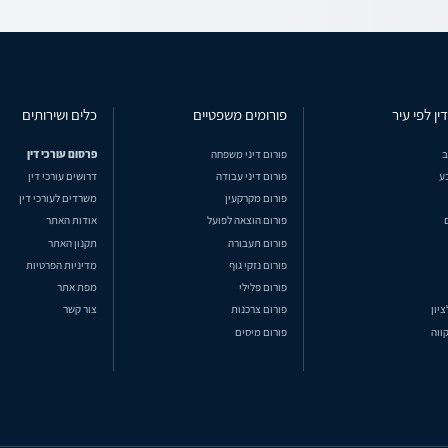
ין לפי עיר
פורומים משפטיים
כלים ושירותים
ב
פורום דיני משפחה
פרסום עורכי דין
ע
פורום דיני עבודה
דרושים עורכי דין
פורום מקרקעין
משרדים לעורכי דין
פורום הוצאה לפועל
אודות האתר
פורום תעבורה
תקנון האתר
פורום נזקי גוף
מדיניות הפרטיות
פורום פלילי
מפת אתר
ציון
פורום צרכנות
צור קשר
ווה
פורום מיסים