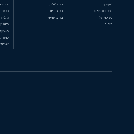
נזקי גוף
דוברי אנגלית
ירושלים
רשלנות רפואית
דוברי ערבית
חדרה
פשיטת רגל
דוברי צרפתית
נתניה
מיסים
רמת גן
ראשון ל
פתח תק
אשדוד