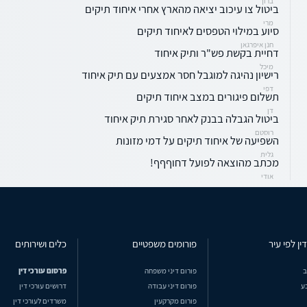
ברוך
ביטול צו עיכוב יציאה מהארץ אחרי איחוד תיקים
מרי
סיוע במילוי הטפסים לאיחוד תיקים
חנן איפרגאן
דחיית בקשת פש"ר ותיק איחוד
מיכל
רישיון נהיגה למוגבל חסר אמצעים עם תיק איחוד
דפי
תשלום פיגורים במצב איחוד תיקים
דן
ביטול הגבלה בבנק לאחר סגירת תיק איחוד
רוסטם
השפיעה של איחוד תיקים על דמי מזונות
גלית
מכתב מהוצאה לפועל דחוףףף!
אודי
ין לפי עיר
פורומים משפטיים
כלים ושירותים
ב
פורום דיני משפחה
פרסום עורכי דין
ע
פורום דיני עבודה
דרושים עורכי דין
פורום מקרקעין
משרדים לעורכי דין