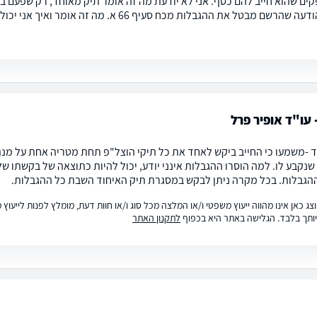
ים שהוא חייב להם כסף. אני לא יודעת מה זה אומר תיק מאוחד, רק שפעם בח
קיבלתי הודעה שהרשם מבטל את ההגבלות מכח סעי
 עו"ד אופיר פרל
ד -משמעו כי החייב ביקש לאחד את כל תיקי הוצל"פ תחת מטריה אחת על מנת 
שנקבע לו. למה הוסרו ההגבלות אינני יודע, יכול להיות כתוצאה של בקשתו של
הגבלות. בכל מקרה ניתן לבקש במסגרת תיק האיחוד השבת כל ההגבלות.
ג כאן אינו מהווה ייעוץ משפטי ו/או המלצה מכל סוג ו/או חוות דעת, מומלץ לפנות לייעו
ותך בלבד. הגלישה באתר היא בכפוף
לתקנון האתר