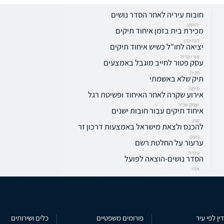
חובות עיריה לאחר הסדר נושים
יהושע
מכירת בית בזמן איחוד תיקים
דנה כהן
יציאה לחו"ל כשיש איחוד תיקים
אורי פריד
עסק פטור לחייב מוגבל באמצעים
חנית
תיק שלא באשמתי
סימה
אירוע שקרה לאחר האיחוד ופשיטת רגל
יצחק שריר
איחוד תיקים עבור חובות ישנים
קרן
להכנס ולצאת מישראל באמצעות דרכון זר
נועם
ערעור על החלטת רשם
עמית
הסדר נושים-הוצאה לפועל
אתי
ין לפי עיר
פורומים משפטיים
כלים ושירותים