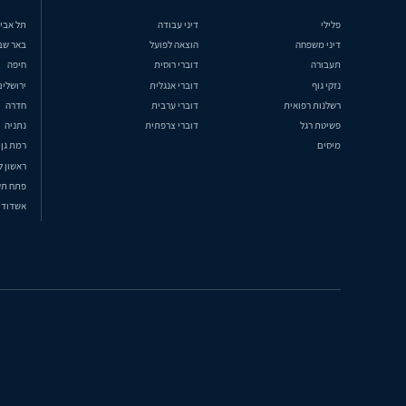
פלילי
דיני עבודה
תל אבי
דיני משפחה
הוצאה לפועל
באר שב
תעבורה
דוברי רוסית
חיפה
נזקי גוף
דוברי אנגלית
ירושלים
רשלנות רפואית
דוברי ערבית
חדרה
פשיטת רגל
דוברי צרפתית
נתניה
מיסים
רמת גן
ראשון ל
פתח תק
אשדוד