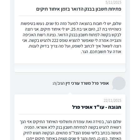
5/11/2015
פתיחת חשבון בבנק הדואר בזמן איחוד תיקים
שלום, יש לי חובות בהוצאה לפועל מזה כ9 שנים. נעשו בטיפשות
כשהייתי בת 17, היום אני בת 25. יש לי איחוד תיקים. אני רוצה
לבקש בקשה לפתוח חשבון בבנק הדואר. נציגת רשות האכיפה
והגבייה אמרה לי שאפשר להוציא טופס 222 ולהגיש בקשה. אני
רוצה לשאול איך לכתוב לשופט, ועל מה צריך בדיוק לענות.
אודה על תשובתכם. הגר.
אופיר פרל משרד עורכי דין
הגיב/ה:
22/11/2015
תגובה - עו"ד אופיר פרל
שלום הגר, במידה ואת עומדת ותשלומי האיחוד התיקים אזי הנך
רשאית להגיש בקשה לפתיחת חשבון בנק ללא אשראי. הפניה
תעשה בכתב בליווי טופס הוצל"פ מתאים. הבקשה תוגש לתיק
האיחוד. כמו כן, היות והנך 9 שנים מצויה באיחוד תיקים ייתכן