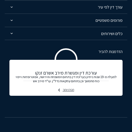
עורך דין לפי עיר
פורומים משפטיים
כלים ושירותים
הזדמנות להכיר
עורכת דין ומגשרת מירב אשרם זנקו
למעלה מ-19 שנות ניסיון בעריכת דין בתחום המשפחה והירושה, אפוטרופסות וייפוי
כוח מתמשך וכן בתחום עסקאות נדל"ן. עו"ד מירב אש
תכירו יותר