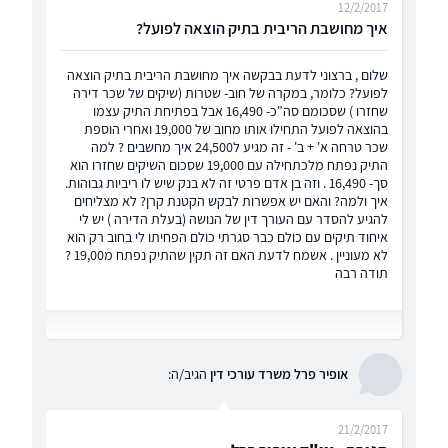
12/2/2017
איך מחושבת הריבית בתיק הוצאה לפועל?
שלום , ברצוני לדעת בבקשה איך מחושבת הריבית בתיק הוצאה
לפועל? כלומר, במקרה של חוב- שטרות (שיקים של שכר דירה
שחזרו ) שסכומם סה"כ- 16,490 אבל בפתיחת התיק עצמו
בהוצאה לפועל התחילו אותו מחוב של 19,000 ואחרי הוספת
שכר טרחה א' + ב' - זה מגיע ל24,500 איך מחשבים ? למה
התיק נפתח מלכתחילה עם 19,000 שסכום השיקים שחזרו הוא
סך- 16,490 . וזה בן אדם פרטי זה לא בנק שיש לו ריביות גבוהות.
איך ולמה? והאם יש אפשרות לבקש הקטנת קרן? לא מצליחים
להגיע להסדר עם העורך דין של הנושה (בעלת הדירה ) יש לי
איחוד תיקים עם כולם כבר סגרתי כולם הפחיתו לי בחוב רק הוא
לא מעוניין . אשמח לדעת האם זה תקין שהתיק נפתח מ19,00 ?
תודה רבה
אופיר פרל משרד עורכי דין
הגיב/ה:
21/2/2017