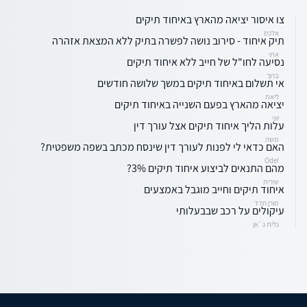
צו איסור יציאה מהארץ באיחוד תיקים
אלכס
תיק איחוד - סירוב נושה לפשרה בתיק ללא המצאת אזהרה
אתי
נסיעה לחו"ל של חייב ללא איחוד תיקים
ברוך
אי תשלום באיחוד תיקים במשך שלושה חודשים
ליאת
יציאה מהארץ בפעם השנייה באיחוד תיקים
יוני
עלות הליך איחוד תיקים אצל עורך דין
משה
האם כדאי לי לפנות לעורך דין שינסח מכתב בשפה משפטית?
Odel
מהם התנאים לביצוע איחוד תיקים 3%?
שירית
איחוד תיקים וחייב מוגבל באמצעים
מורן חדד
עיקולים על רכב שבבעלותי
גלית ג`אן