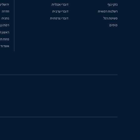
נזקי גוף
דוברי אנגלית
ירושלים
רשלנות רפואית
דוברי ערבית
חדרה
פשיטת רגל
דוברי צרפתית
נתניה
מיסים
רמת גן
ראשון ל
פתח תק
אשדוד