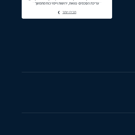
עריכת הסכמים- צוואת, ירושות וייפוי כוח מתמשך
תכירו יותר