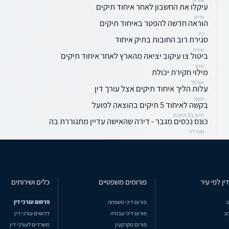
איריס
עיקלו את החשבון לאחר איחוד תיקים
חיים
הוראה חדשה להפטר באיחוד תיקים
רון
סגירת רוב החובות בתיק איחוד
שירה
ביטול צו עיקוב יציאה מהארץ לאחר איחוד תיקים
תמר
מילוי חקירת יכולת
אורטל
עלות הליך איחוד תיקים אצל עורך דין
משה
בקשה לאיחוד 5 תיקים בהוצאה לפועל
חייב ב5 תיקים
כונס נכסים מגבר - דירה שהאישה עדיין מתגוררת בה
חנה לוי
ין לפי עיר
פורומים משפטיים
כלים ושירותים
ב
פורום דיני משפחה
פרסום עורכי דין
ע
פורום דיני עבודה
דרושים עורכי דין
פורום מקרקעין
משרדים לעורכי דין