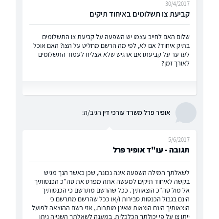
30/4/2017
קביעת צו תשלומים באיחוד תיקים
שלום האם לחייב עצמו יש השפעה על קביעת צו התשלומים
בתיק איחוד? אם לא, לפי מה הרשם מחליט על הצו? האם אוכל
לערער על קביעתו אם ארגיש שלא אצליח לעמוד התשלומים
לאורך זמן?
אופיר פרל משרד עורכי דין
הגיב/ה:
5/6/2017
תגובה - עו"ד אופיר פרל
לשאלתך המילה השפעה אינה נכונה, שכן כאשר הנך מגיש
בקשה לאיחוד תיקים למעשה אתה מפרט את סה"כ הכנסותיך
אל מול סה"כ הוצאותיך. ככל שהרשם מתרשם כי הכנסותיך
הינם בגבול הכנסות סבירות ו/או ככל שהרשם מתרשם כי
הוצאותיך הינם הוצאות שאינן מותרות., אזי רשם ההוצאה לפועל
ייתן צו על פי יכולתך הכלכלית. במענה לשאלתך השנייה ניתן