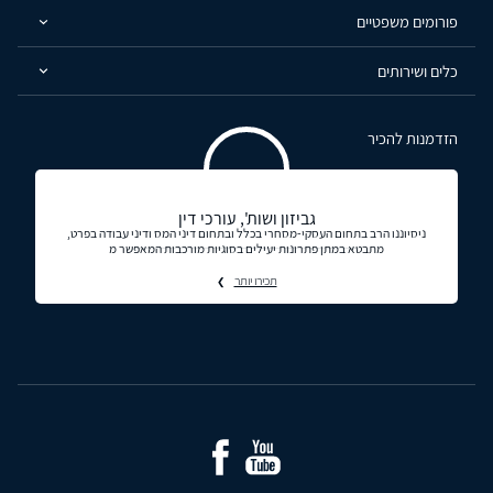
פורומים משפטיים
כלים ושירותים
הזדמנות להכיר
גביזון ושות', עורכי דין
ניסיוננו הרב בתחום העסקי-מסחרי בכלל ובתחום דיני המס ודיני עבודה בפרט,
מתבטא במתן פתרונות יעילים בסוגיות מורכבות המאפשר מ
תכירו יותר