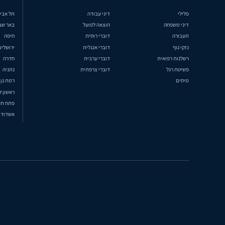
פלילי
דיני עבודה
תל אבי
דיני משפחה
הוצאה לפועל
באר שב
תעבורה
דוברי רוסית
חיפה
נזקי גוף
דוברי אנגלית
ירושלים
רשלנות רפואית
דוברי ערבית
חדרה
פשיטת רגל
דוברי צרפתית
נתניה
מיסים
רמת גן
ראשון ל
פתח תק
אשדוד