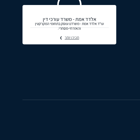
אלדד אמת - משרד עורכי דין
עו"ד אלדד אמת - משרדנו עוסק בתחומי המקרקעין
והאזרחי-מסחרי.
תכירו יותר