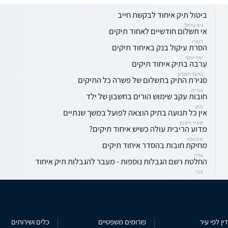
ביטול תיק איחוד לבקשת חייב
גיא בראל
אי תשלום חודשיים לאחוד תיקים
רגאיי
הסרת עיקול בנק באיחוד תיקים
יוסי יוסף
ערבה בתיק איחוד תיקים
נאשד חמדון
סגירת התיק בתשלום של פשרה כל התיקים
אורית
חובות עקב שימוש הורים בחשבון של ילד
נטע
אין כל תנועה בתיק הוצאה לפועל במשך שנתיים
מאיר וייגמן
מדוע הריבית עולה כשיש איחוד תיקים?
מיכאלה
מחיקת חובות בהסדר איחוד תיקים
אלה
החלטת רשם הגבלות נוספות - מעבר להגבלות תיק איחוד
צבי
ין לפי עיר
פורומים משפטיים
כלים ושירותים