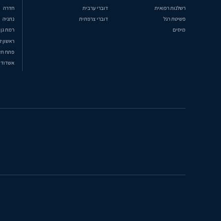
רשלנות רפואית
דוברי ערבית
חדרה
פשיטת רגל
דוברי צרפתית
נתניה
מיסים
רמת גן
ראשון ל
פתח תק
אשדוד