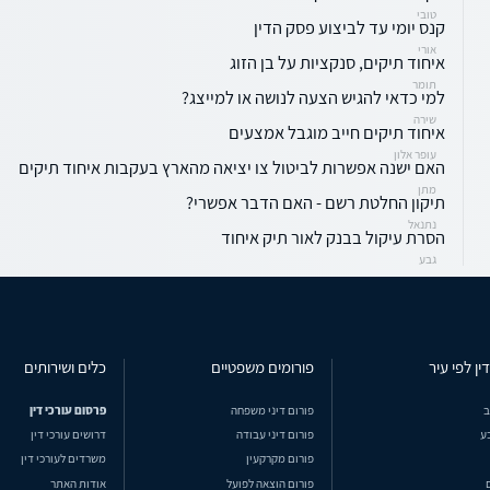
טובי
קנס יומי עד לביצוע פסק הדין
אורי
איחוד תיקים, סנקציות על בן הזוג
תומר
למי כדאי להגיש הצעה לנושה או למייצג?
שירה
איחוד תיקים חייב מוגבל אמצעים
עופר אלון
האם ישנה אפשרות לביטול צו יציאה מהארץ בעקבות איחוד תיקים
מתן
תיקון החלטת רשם - האם הדבר אפשרי?
נתנאל
הסרת עיקול בבנק לאור תיק איחוד
גבע
ין לפי עיר
פורומים משפטיים
כלים ושירותים
ב
פורום דיני משפחה
פרסום עורכי דין
ע
פורום דיני עבודה
דרושים עורכי דין
פורום מקרקעין
משרדים לעורכי דין
פורום הוצאה לפועל
אודות האתר