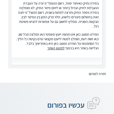
במידה ותיק האיחוד יפוזר, רשם ההומל״פ יורה על העברת
ההגבלות לתיק הגדול ביותר או ליוזם פיזור התיק. לא מומלץ!!
במידה ויפוזר התיק ותרצה לפתוח בשנית, רשם ההוצל״פ יתנה
זאת בתשלום פיגורים כלשהו, תלוי פרק הזמן בין הפיזור לבין
הבקשה השנייה. ממליץ לחשוב גם על אפשרות להגיש פשיטת
רגל.
המידע המוצג כאן אינו מהווה ייעוץ משפטי ו/או המלצה מכל סוג
ו/או חוות דעת, מומלץ לפנות לייעוץ מקצועי טרם נקיטת כל הליך.
כל הסתמכות על המידע המוצג כאן היא באחריותך בלבד.
הגלישה באתר היא בכפוף
לתקנון האתר
חזרה לפורום
עכשיו בפורום