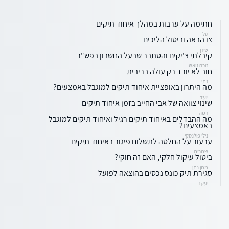
חתימה על ערבות במהלך איחוד תיקים
טל
צו הבאה וביטול הליכים
שירן
קיבלתי צ'יקים והסתבר שבעל החשבון בפש"ר
זוכה נואש
חוב לא יורד רק עולה בריבית
נתי
מה היתרון באופציית איחוד תיקים למוגבל באמצעים?
יועד
שינוי צוואה של אבי החייב בזמן איחוד תיקים
רמה
מה ההבדלים באיחוד תיקים רגיל ואיחוד תיקים למוגבל
באמצעים?
נילי פולנסקי
ערעור על החלטה לתשלום פיגור באיחוד תיקים
שמרית
ביטול עיקול חלקי, האם זה חוקי?
ממן נתן
סגירת תיק כונס נכסים בהוצאה לפועל
יעקב