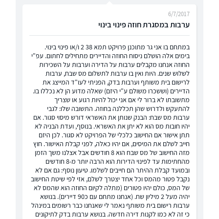
6/7/2017
ערבות במסגרת חוזה פינוי בינוי
במתחם בו אני גר מתוכנן פרויקט תמא 38 2 ו/או פינוי בינוי.
בימים אלה הושלם ניסוח החוזה והדיירים מתחילים לחתום. עפ"י
החוזה אנחנו מקבלים ערבות על הדירה וערבות על השכירות
לשלוש שנים. היות ואין בו ערבות לתשלום מס שבח, ערבות
לרישום בית משותף וערבות בדק, הפניתי לעו"ד המייצג את
הדיירים (וששכרו משולם ע"י היזם) שאלה מדוע הן לא נכללו בו.
מתשובתו לא ברור לי אם אני יכול להיות רגוע או שצריך
להתעקש ולדרוש שהן תכללנה בחוזה. התשובה שלו: לגבי
ערבות מס שבח: הבנק שנותן את האשראי דורש מיסוי סגור. אם
יהיו חובות מס הוא לא יתן את האשראי. בנוסף, ועדת הבניה לא
תתן אישור אם החישוב כלכלי של הפרויקט לא סגור. לכן היזם
חייב לשלם את המיסים, אם יהיו כאלה, לפני קבלת האישור. חוץ
מזה החישוב של מס שבח הוא 8 חודשים אבל אצלנו משך הזמן
מהחתימות עד לפינוי הדירות הוא הרבה יותר מ-8 חודשים
ובמועד קבלת ההיתר הם חייבים לשלמו. טיעון נוסף: גם אם לא
נקבל פטור מהמס וכל אחד יצטרך לשלם, אזי לפי שיטת החישוב
של המס, כולם יהיו פטורים (מתלה לקיום החוזה הוא שהמס לא
יהיה מעל 2 מיליון שח. (אנחנו מתחם עם כ90 דיירים). בנושא
ערבות רישום בית משותף נאמר לי שאנחנו כבר רשומים במינהל
כי זה לא כמו לקנות דירה חדשה. בנושא ערבות בדק לתיקונים