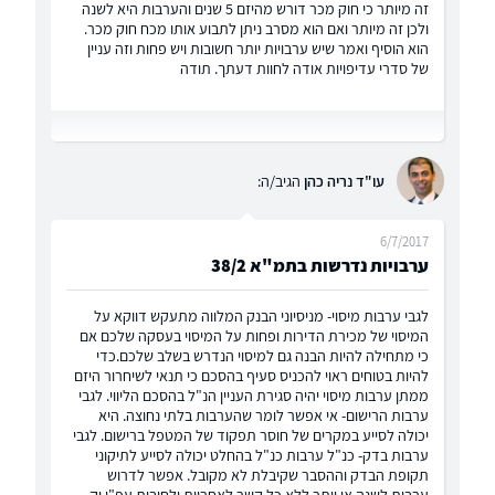
זה מיותר כי חוק מכר דורש מהיזם 5 שנים והערבות היא לשנה
ולכן זה מיותר ואם הוא מסרב ניתן לתבוע אותו מכח חוק מכר.
הוא הוסיף ואמר שיש ערבויות יותר חשובות ויש פחות וזה עניין
של סדרי עדיפויות אודה לחוות דעתך. תודה
עו"ד נריה כהן
הגיב/ה:
6/7/2017
ערבויות נדרשות בתמ"א 38/2
לגבי ערבות מיסוי- מניסיוני הבנק המלווה מתעקש דווקא על
המיסוי של מכירת הדירות ופחות על המיסוי בעסקה שלכם אם
כי מתחילה להיות הבנה גם למיסוי הנדרש בשלב שלכם.כדי
להיות בטוחים ראוי להכניס סעיף בהסכם כי תנאי לשיחרור היזם
ממתן ערבות מיסוי יהיה סגירת העניין הנ"ל בהסכם הליווי. לגבי
ערבות הרישום- אי אפשר לומר שהערבות בלתי נחוצה. היא
יכולה לסייע במקרים של חוסר תפקוד של המטפל ברישום. לגבי
ערבות בדק- כנ"ל ערבות כנ"ל בהחלט יכולה לסייע לתיקוני
תקופת הבדק וההסבר שקיבלת לא מקובל. אפשר לדרוש
ערבות לשנה או יותר ללא כל קשר לאחריות ולחובות עפ"י וק