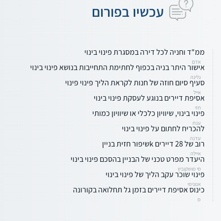
עכשיו בפורום
ממ"ד וחניה לכל דירה במסגרת פינוי בינוי
אדם
אישור היתר בניה בכפוף לחתימת התחייבות בנושא פינוי בינוי
גלינה
סעיף סיום חוזה של חנות לקראת הליך פינוי פינוי
אייל
אסיפת דיירים בנוגע לעסקת פינוי בינוי
חזי
פינוי בינוי, שיוויון כלכלי או שיוויון כמותי
ענת
להכריח לחתום על פינוי בינוי
עדנה
רוב של 28 דיירים kשיפור חזית בניין
איילה
היעדר מפרט טכני של הבניין בהסכם פינוי בינוי
סי מושקוביץ
פינוי שוכר עקב הליך של פינוי בינוי
אנונימי
כינוס אסיפת דיירים בזמן גל תחלואה בקורונה
מ