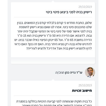
29/10/2019
רישיון בניה לפני ביצוע פינוי בינוי
שלום, כותבת מחדש כי קודם בלבלתי קודם בין המושגים. בבנין
שלנו מתכננים פינוי בינוי. אמרו לנו שאם נוציא רישיון לתוספת
בניה לפני אישור סופי של פינוי בינוי אז הפיצוי שנקבל יהיה יותר
גבוה. לדוגמא: אם הדירה היא 50 מ"ר ורישיון בניה הוא 15 מ"ר
הדירה נחשבת 65 מ"ר. ועל 65 יינתן הפיצוי כאילו שכבר בנינו. יש
להדגיש שלא נבנה רק נוציא היתר בניה. האם זה נכון? האם כדאי
לרוץ ולהוציא רישיון בניה אצל אדריכל ולהגיש לעירייה?
עו"ד נריה כהן
הגיב/ה:
29/10/2019
חישוב זכויות
כל בניה חוקית שנעשתה לפני קביעת הזכויות בחלקה במסגרת
התב"ע אמורה להיחשב אלא אם חתמת על הסכם שאומר