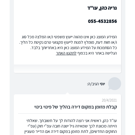
נריה כהן, עו"ד
055-4532856
המידע המוצג כאן אינו מהווה ייעוץ משפטי ו/או המלצה מכל סוג
ו/או חוות דעת, מומלץ לפנות לייעוץ מקצועי טרם נקיטת כל הליך.
כל הסתמכות על המידע המוצג כאן היא באחריותך בלבד.
הגלישה באתר היא בכפוף
לתקנון האתר
יוסי
הגיב/ה:
20/4/2021
קבלת מזומן במקום דירה בהליך של פינוי בינוי
עו"ד כהן, ראשית אני רוצה להודות לך על תשובתך. שאלתי
הייתה מכוונת לכך שמאיזה גיל ישנה חובה עפ"י חוק (עפ"י
החוקים החדשים), לתת מזומן במקום דירה אם הדייר מעוניין