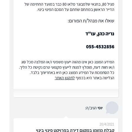
מגיל 80, בתנאי שלמבוגר מלאו 80 כבר במועד החתימה של
הדייר הראשון במתחם שחתם על הסכם הפינוי בינוי.
שאלו את מנהל/ת הפורום:
נריה כהן, עו"ד
055-4532856
המידע המוצג כאן אינו מהווה ייעוץ משפטי ו/או המלצה מכל סוג
ו/או חוות דעת, מומלץ לפנות לייעוץ מקצועי טרם נקיטת כל הליך.
כל הסתמכות על המידע המוצג כאן היא באחריותך בלבד.
הגלישה באתר היא בכפוף
לתקנון האתר
יוסי
הגיב/ה:
20/4/2021
קבלת מזומן במקום דירה בפרויקט פינוי בינוי