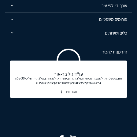
עורך דין לפי עיר
פורומים משפטיים
כלים ושירותים
הזדמנות להכיר
עו"ד גיל בר-אור
תובע משטרתי לשעבר. מאות המלצות חיוביות (ראו למטה). בעל ניסיון של כ-30 שנה
בייצוג בתיקי פשע ובתיקי מעצרים וכן עוסק בסגירת
תכירו יותר