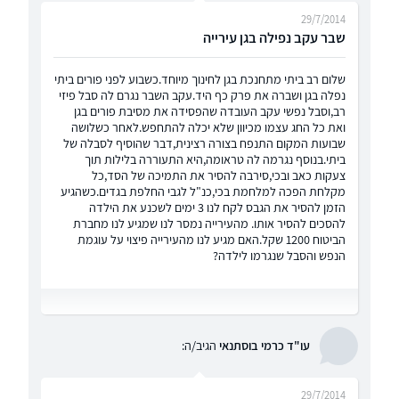
29/7/2014
שבר עקב נפילה בגן עירייה
שלום רב ביתי מתחנכת בגן לחינוך מיוחד.כשבוע לפני פורים ביתי
נפלה בגן ושברה את פרק כף היד.עקב השבר נגרם לה סבל פיזי
רב,וסבל נפשי עקב העובדה שהפסידה את מסיבת פורים בגן
ואת כל החג עצמו מכיוון שלא יכלה להתחפש.לאחר כשלושה
שבועות המקום התנפח בצורה רצינית,דבר שהוסיף לסבלה של
ביתי.בנוסף נגרמה לה טראומה,היא התעוררה בלילות תוך
צעקות כאב ובכי,סירבה להסיר את התמיכה של הסד,כל
מקלחת הפכה למלחמת בכי,כנ"ל לגבי החלפת בגדים.כשהגיע
הזמן להסיר את הגבס לקח לנו 3 ימים לשכנע את הילדה
להסכים להסיר אותו. מהעירייה נמסר לנו שמגיע לנו מחברת
הביטוח 1200 שקל.האם מגיע לנו מהעירייה פיצוי על עוגמת
הנפש והסבל שנגרמו לילדה?
עו"ד כרמי בוסתנאי
הגיב/ה:
29/7/2014