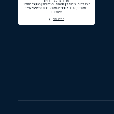
עו"ד מיכל דלויה
מיכל דלויה - עורכת דין ומגשרת - בעלת ניסיון מגוון בתחום דיני
המשפחה, לרבות ליווי וייצוג משפטי בבית המשפט לענייני
משפחה ו
תכירו יותר