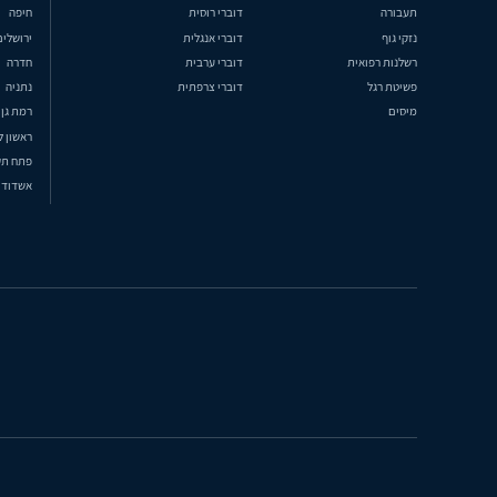
תעבורה
דוברי רוסית
חיפה
נזקי גוף
דוברי אנגלית
ירושלים
רשלנות רפואית
דוברי ערבית
חדרה
פשיטת רגל
דוברי צרפתית
נתניה
מיסים
רמת גן
ראשון ל
פתח תק
אשדוד