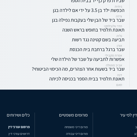
שבירת פרק כף יד בבית הספר
גיתית
הכפשת ילד בן 3.5 על ידי אם לילדה בגן
ורדה
שבר ביד של הבן שלי בעקבות נפילה בגן
הדר וולובלסקי
תאונת תלמיד בחופש בראש השנה
גליה
תביעה בשם קטינה נגד רשות
אורן
שבר ברגל ברחבת בית הכנסת
אפרת מקבילי
אפשרות לתביעה על שבר של הילדה שלי
אביב מוטולה
שבר ביד בשעות אחר הצהרים, מה הכיסוי הביטוחי?
דנה
תאונת תלמיד בבית הספר בכניסה לכיתה
סאם
ין לפי עיר
פורומים משפטיים
כלים ושירותים
ב
פורום דיני משפחה
פרסום עורכי דין
ע
פורום דיני עבודה
דרושים עורכי דין