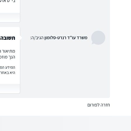
בי"ס או ע
תשובה
משרד עו"ד רנרט-סלומון
הגיב/ה:
מתיאור ה
הנך מוזמ
המידע המוצ
היא באחרי
חזרה לפורום