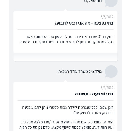
רונן
שאל/ה:
5/6/2012
בתי נפצעה - מה אני זכאי לתבוע?
בתי, בת 7, שברה את ידה במהלך אימון ספורט בחוג, כאשר
נפלה ממתקן. מה ניתן לתבוע מחדר הכושר בעקבות הפציעה?
גולדצויג משרד עו"ד
הגיב/ה:
8/6/2012
בתי נפצעה - תשובה
רונן שלום, ככל שנגרמה לילדה נכות כלשהי ניתן לתבוע בגינה.
בברכה, משה גולדצויג, עו"ד
המידע המוצג כאן אינו מהווה ייעוץ משפטי ו/או המלצה מכל סוג
ו/או חוות דעת, מומלץ לפנות לייעוץ מקצועי טרם נקיטת כל הליך.