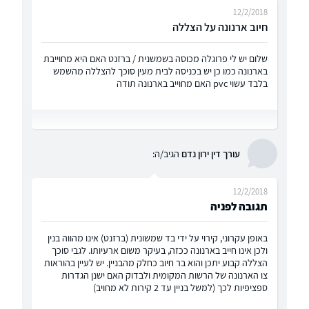
12/2/2018
חיוב ארנונה על הצללה
שלום יש לי פרוגלה מכוסה בשמשנית / ברזנט האם היא מחוייבת
בארנונה כמו כן יש בכניסה לבית מעין סוכך להצללה מהשמש
בלבד עשוי pvc האם מחוייב בארנונה תודה
עורך דין ירון נדם
הגיב/ה:
12/2/2018
תגובה לפניה
באופן עקרוני, קירוי על ידי בד שמשונית (ברזנט) אינו מהווה בנין
ולכן אינו חייב בארנונה ככזה, בעיקר משום ארעיותו. לגבי סוכך
הצללה קבוע יתכן והוא בר חיוב כחלק מהבניין. יש לעיין בהוראות
צו הארנונה של הרשות המקומית ולבדוק האם ישנן הגדרות
ספציפיות לכך (למשל בניין עד 2 קירות לא מחויב)