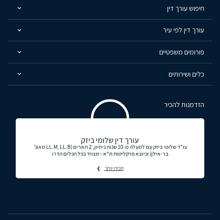
חיפוש עורך דין
עורך דין לפי עיר
פורומים משפטיים
כלים ושירותים
הזדמנות להכיר
עורך דין שלומי ביזק
עו"ד שלומי ביזק עם למעלה מ-10 שנות ניסיון, 2 תארים (LL.M, LL.B מאונ'
בר-אילן) וכיוצא פרקליטות ת"א - מצויד בכל הכלים הדרו
תכירו יותר