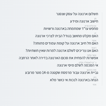
תשלום ארנונה על עסק שנסגר
חן
חישוב ארנונה ומידע
מרגלית חרזי
מחפש עו"ד שמתמחה בארנונה ורשויות
דן
האם מקלט מחושב בגודל הבית לצרכי ארנונה
אסף
האם חל חיוב ארנונה על קומת עמודים פתוחה?
ראמי
האם אנו צריכים לשלם ארנונה למרות שאין תשתיות?
אשר אלוף
אפשרות להפחית את סכום הארנונה בדירה לאחר הרחבה
ג`קי לאופולד מליק
אי הסכמה לשלם מיסי ארנונה
פיני ביתשו
גביית ארנונה עבור מרפסת שקטנה מ-14 מטר מרובע
גיא
הנחה בארנונה לנכות אי כושר מלא
אתי