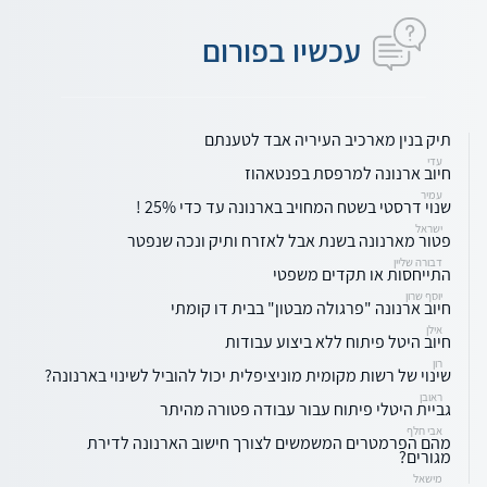
עכשיו בפורום
תיק בנין מארכיב העיריה אבד לטענתם
עדי
חיוב ארנונה למרפסת בפנטאהוז
עמיר
שנוי דרסטי בשטח המחויב בארנונה עד כדי 25% !
ישראל
פטור מארנונה בשנת אבל לאזרח ותיק ונכה שנפטר
דבורה שליין
התייחסות או תקדים משפטי
יוסף שרון
חיוב ארנונה "פרגולה מבטון" בבית דו קומתי
אילן
חיוב היטל פיתוח ללא ביצוע עבודות
רון
שינוי של רשות מקומית מוניציפלית יכול להוביל לשינוי בארנונה?
ראובן
גביית היטלי פיתוח עבור עבודה פטורה מהיתר
אבי חלף
מהם הפרמטרים המשמשים לצורך חישוב הארנונה לדירת
מגורים?
מישאל