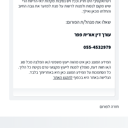
רטרואקטיבי הינו חריג וככל ויש נסיבות מקלות לאי-הדיווח הרי
שיש מקום לנסות ולפנות לרשות על מנת למזער את גובה החיוב
והחלתו מכאן ואילך.
שאלו את מנהל/ת הפורום:
עורך דין אורית פפר
055-4532979
המידע המוצג כאן אינו מהווה ייעוץ משפטי ו/או המלצה מכל סוג
ו/או חוות דעת, מומלץ לפנות לייעוץ מקצועי טרם נקיטת כל הליך.
כל הסתמכות על המידע המוצג כאן היא באחריותך בלבד.
הגלישה באתר היא בכפוף
לתקנון האתר
חזרה לפורום