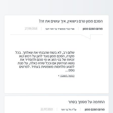
הסכם ממון טרם נישואין, איך עושים את זה?
פורום הסכם ממון
27/09/2018
אורי כנרי ממשרד בר זהר דגני
שלום רב, לא בטוח שהבנתי את שאלתך. בכל
מקרה, הסכם ממון נועד להגן על רכוש ו/או
זכויות של בני הזוג או מי מהם ולהסדיר את
נושא הגירושין אם וככל שיהיו כאלה, על מנת
למנוע מלחמות משפטיות בעתיד. לפרטים
נוספ...
המשך תשובה
החתמה על מסמך בסתר
פורום הסכם ממון
21/07/2022
עו"ד גיל בר זהר