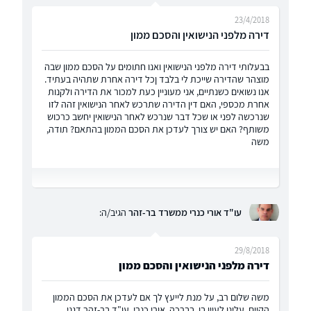
23/4/2018
דירה מלפני הנישואין והסכם ממון
בבעלותי דירה מלפני הנישואין ואנו חתומים על הסכם ממון שבה
מוצהר שהדירה שייכת לי בלבד ןכל דירה אחרת שתהיה בעתיד.
אנו נשואים כשנתיים, אני מעוניין כעת למכור את הדירה ולקנות
אחרת מכספי, האם דין הדירה שתרכש לאחר הנישואין זהה לזו
שנרכשה לפני או שכל דבר שנרכש לאחר הנישואין יחשב כרכוש
משותף? האם יש צורך לעדכן את הסכם הממון בהתאם? תודה,
משה
עו"ד אורי כנרי ממשרד בר-זהר
הגיב/ה:
29/8/2018
דירה מלפני הנישואין והסכם ממון
משה שלום רב, על מנת לייעץ לך אם לעדכן את הסכם הממון
הקיים, עלינו לעיין בו. בברכה, אורי כנרי, עו"ד בר-זהר דגני