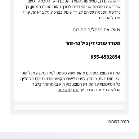
ויויאן שלום רב, משמעות המילה הסכם היא "הסכמה" כשם
שנדרשה הסכמת שני הצדדים לצורך ניסוח הסכם הממון, כך
נדרשת הסכמת שניהם לצורך שינויו. בברכה, גיל בר-זהר, עו"ד
מנהל הפורום
שאלו את מנהל/ת הפורום:
משרד עורכי דין גיל בר-זהר
055-4532854
המידע המוצג כאן אינו מהווה ייעוץ משפטי ו/או המלצה מכל סוג
ו/או חוות דעת, מומלץ לפנות לייעוץ מקצועי טרם נקיטת כל הליך.
כל הסתמכות על המידע המוצג כאן היא באחריותך בלבד.
הגלישה באתר היא בכפוף
לתקנון האתר
חזרה לפורום