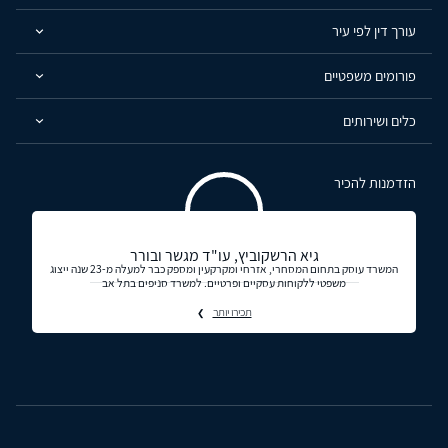
עורך דין לפי עיר
פורומים משפטיים
כלים ושירותים
הזדמנות להכיר
גיא הרשקוביץ, עו"ד מגשר ובורר
המשרד עוסק בתחום המסחרי, אזרחי ומקרקעין ומספק כבר למעלה מ-23 שנה ייצוג
משפטי ללקוחות עסקיים ופרטיים. למשרד סניפים בתל אב
תכירו יותר