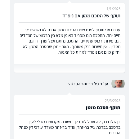
1/1/2025
תוקף של הסכם ממון אם ניפרד
ערכנו אני וזוגתי לפנח שנים הסכם ממון, אחננו לא נשואים אך
חיים יחד. ההסכם הינו מפריד באופן מלא בין הרכוש של הצדדים
, גם פירות ורכוש עתידיים. ההסכם נחתם אצל עורך דין וגם
נוטריון . אין חשבום בנק משותף . האם ייתכן שהסכם הממןן לא
יחזיק מיים אם ניפרד למרות כל האמור.
עו"ד גיל בר זהר
הגיב/ה:
23/3/2025
תוקף הסכם ממון
בן שלום רב, לא אוכל לתת לך תשובה מקצועית מבלי לעיין
בהסכם בברכה, גיל בר-זהר, עו"ד בר-זהר משרד עורכי דין מנהל
הפורום