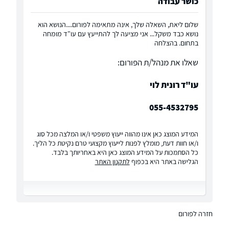
כושר עבודה
שלום ליאת, השאלה שלך, אינה מתאימה לפורום....הנושא הוא
נושא כבד משקל... אני מציעה לך להתייעץ עם עו"ד מומחה
בתחום. בהצלחה
שאלו את מנהל/ת הפורום:
עו"ד רונית לוי
055-4532795
המידע המוצג כאן אינו מהווה ייעוץ משפטי ו/או המלצה מכל סוג
ו/או חוות דעת, מומלץ לפנות לייעוץ מקצועי טרם נקיטת כל הליך.
כל הסתמכות על המידע המוצג כאן היא באחריותך בלבד.
הגלישה באתר היא בכפוף
לתקנון האתר
חזרה לפורום