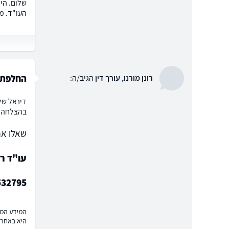
העו"ד. מ
החלפת ע
רונן מורנו, עורך דין
הגיב/ה:
דינאל של
בהצלחה!
שאלו את
עו"ד רו
532795
המידע המוצ
היא באחרי