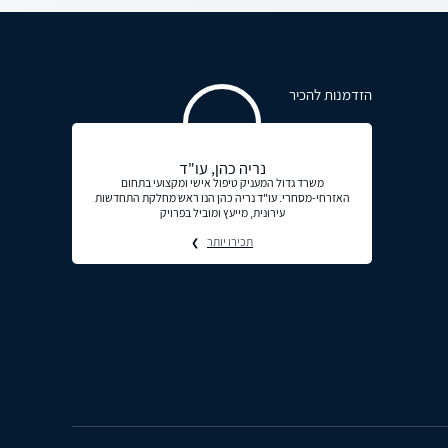
הזדמנות להכיר
נריה כהן, עו"ד
משרד גדול המעניק טיפול אישי ומקצועי בתחום
האזרחי-מסחרי. עו"ד נריה כהן הנו ראש מחלקת התחדשות
עירונית, מייעץ ומוביל בפרויק
תכירו יותר