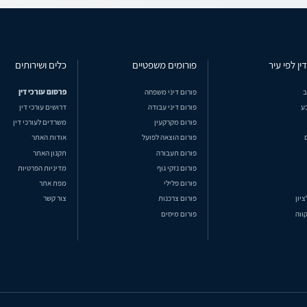
ין לפי עיר
פורומים משפטיים
כלים ושירותים
ב
פורום דיני משפחה
פרסום עורכי דין
ע
פורום דיני עבודה
דרושים עורכי דין
פורום מקרקעין
משרדים לעורכי דין
פורום הוצאה לפועל
אודות האתר
פורום תעבורה
תקנון האתר
פורום נזקי גוף
מדיניות הפרטיות
פורום פלילי
מפת אתר
ציון
פורום צרכנות
צור קשר
ווה
פורום מיסים