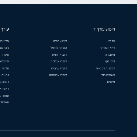
חיפוש עורך דין
עורך ד
פלילי
דיני עבודה
תל אבי
דיני משפחה
הוצאה לפועל
באר שב
תעבורה
דוברי רוסית
חיפה
נזקי גוף
דוברי אנגלית
ירושלים
רשלנות רפואית
דוברי ערבית
חדרה
פשיטת רגל
דוברי צרפתית
נתניה
מיסים
רמת גן
ראשון ל
פתח תק
אשדוד