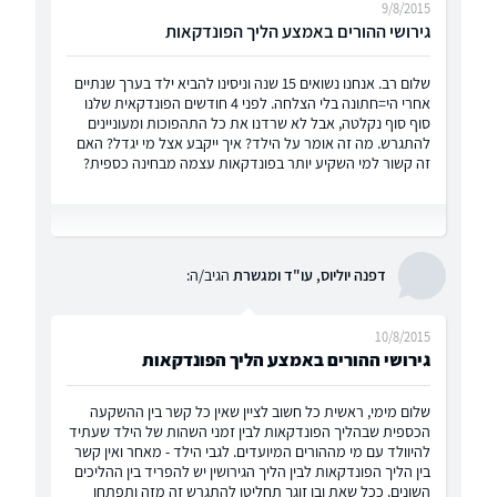
9/8/2015
גירושי ההורים באמצע הליך הפונדקאות
שלום רב. אנחנו נשואים 15 שנה וניסינו להביא ילד בערך שנתיים
אחרי הי=חתונה בלי הצלחה. לפני 4 חודשים הפונדקאית שלנו
סוף סוף נקלטה, אבל לא שרדנו את כל התהפוכות ומעוניינים
להתגרש. מה זה אומר על הילד? איך ייקבע אצל מי יגדל? האם
זה קשור למי השקיע יותר בפונדקאות עצמה מבחינה כספית?
דפנה יוליוס, עו"ד ומגשרת
הגיב/ה:
10/8/2015
גירושי ההורים באמצע הליך הפונדקאות
שלום מימי, ראשית כל חשוב לציין שאין כל קשר בין ההשקעה
הכספית שבהליך הפונדקאות לבין זמני השהות של הילד שעתיד
להיוולד עם מי מההורים המיועדים. לגבי הילד - מאחר ואין קשר
בין הליך הפונדקאות לבין הליך הגירושין יש להפריד בין ההליכים
השונים. ככל שאת ובן זוגך תחליטו להתגרש זה מזה ותפתחו