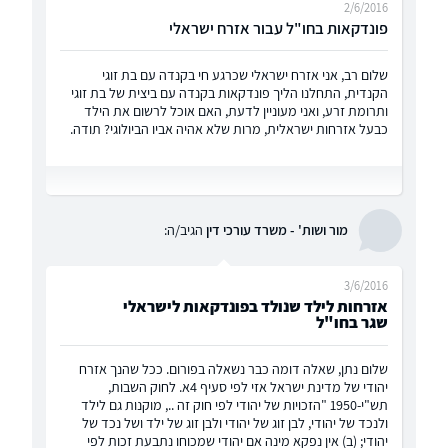
2/6/2016
פונדקאות בחו"ל עבור אזרח ישראלי
שלום רב, אני אזרח ישראלי שכרגע חי בקנדה עם בת זוגי
הקנדית, התחלנו הליך פונדקאות בקנדה עם ביצית של בת זוגי
ותרומת זרע, ואני מעוניין לדעת, האם אוכל לרשום את הילד
כבעל אזרחות ישראלית, מרות שלא אהיה אביו הביולוגי? תודה.
מור ושות' - משרד עורכי דין
הגיב/ה:
3/6/2016
אזרחות לילד שנולד בפונדקאות לישראלי
שגר בחו"ל
שלום נתן, שאלה דומה כבר נשאלה בפורום. ככל שהנך אזרח
יהודי של מדינת ישראל אזי לפי סעיף 4א. לחוק השבות,
תש"י-1950 "הזכויות של יהודי לפי חוק זה .., מוקנות גם לילד
ולנכד של יהודי, לבן זוג של יהודי ולבן זוג של ילד ושל נכד של
יהודי; (ב) אין נפקא מינה אם יהודי שמכוחו נתבעת זכות לפי