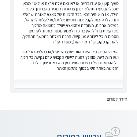
סעיף קטן (א) עודו בחיים או לאו ואם עלה ארצה או לאו." מכאן
שככל שבסוף התהליך יינתן צו הורות המכיר באבהותך כלפי
הילד, אז הוא יהיה זכאי בכל הזכויות של צאצא לאזרח ישראלי
ותהיה לו הזכות לקבל אזרחות ישראלית ו/או לעלות לישראל,
במילים אחרות, העובדה שהצאצא ייוולד כתוצאה מהליך
פונדקאות בחו"ל, אין בה כדי למנוע ממנו זכות זו. לפרטים
נוספים תוכל ליצור עמנו קשר. הרבה הצלחה בהמשך התהליך,
ליאת קרסקס, עו"ד מור ושות', משרד עו"ד
המידע המוצג כאן אינו מהווה ייעוץ משפטי ו/או המלצה מכל סוג
ו/או חוות דעת, מומלץ לפנות לייעוץ מקצועי טרם נקיטת כל הליך.
כל הסתמכות על המידע המוצג כאן היא באחריותך בלבד.
הגלישה באתר היא בכפוף
לתקנון האתר
חזרה לפורום
עכשיו בפורום