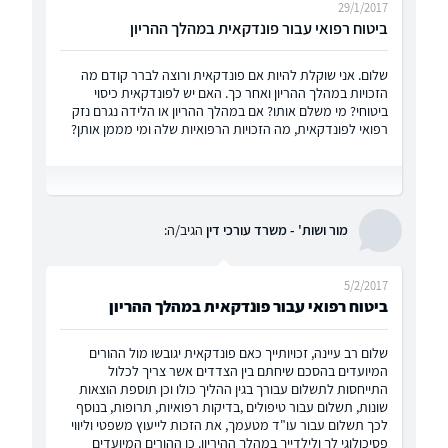
29/1/2017
ביטוח רפואי עבור פונדקאית במהלך ההריון
שלום. אני שוקלת להיות אם פונדקאית ורוצה לברר קודם מה
הזכויות במהלך ההריון ואחר כך. האם יש לפונדקאית כיסוי
ביטוחי? מי משלם אותו? אם במהלך ההריון או הלידה נגרם נזק
רפואי לפונדקאית, מה הזכויות הרפואיות שלה ומי מממן אותן?
מור ושות' - משרד עורכי דין
הגיב/ה:
5/2/2017
ביטוח רפואי עבור פונדקאית במהלך ההריון
שלום רב עיינה, זכויותייך כאם פונדקאית יגובשו מול ההורים
המיועדים בהסכם שיחתם בין הצדדים אשר צריך לכלול
התייחסות לתשלום עבורך בגין ההליך כולו וכן תוספת הוצאות
שונות, תשלום עבור טיפולים ,בדיקות רפואיות, תרופות, בנוסף
לכך תשלום עבור עו"ד מטעמך, את הזכות לייעוץ משפטי וליווי
פסיכולוגי לך ולילדייך במהלך ההיריון. כן ההורים המיועדים