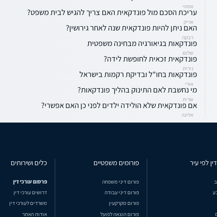
אסתי
עריכת הסכם מול פונדקאית האם צריך להגיש לבית משפט?
אריק
האם ניתן להיות פונדקאית שנה לאחר גירושין?
רבקה
פונדקאות בגיאורגיה מבחינה משפטית
שלום
פונדקאית זכאית לחופשת לידה?
נירית
פונדקאות בחו"ל ובדיקת רקמות בישראל
אורי
מי נחשבת לאם התינוק בהליך פונדקאות?
שרית
אם פונדקאית שלא הולידה ילדים לפני כן האם אפשרי?
אלינה
ין לפי עיר
פורומים משפטיים
כלים ושירותים
ב
פורום דיני משפחה
פרסום עורכי דין
ע
פורום דיני עבודה
דרושים עורכי דין
פורום מקרקעין
משרדים לעורכי דין
פורום הוצאה לפועל
אודות האתר