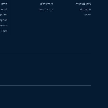
רשלנות רפואית
דוברי ערבית
חדרה
פשיטת רגל
דוברי צרפתית
נתניה
מיסים
רמת גן
ראשון ל
פתח תק
אשדוד