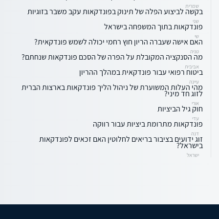
שמרית
בקשה לביצוע הפלה של תינוק בפונדקאות עקב משבר בזוגיות
שני
פונדקאות בתוך המשפחה בישראל
שי
האם אישה שעברה הריון חוץ רחמי יכולה לשמש פונדקאית?
טניה
מה הסנקציה המקובלת על הפרה של הסכם פונדקאות שנחתם?
אביבית
ביטוח רפואי עבור פונדקאית במהלך ההריון
עיינה
מהי העלות המשוערת של ניהול הליך פונדקאות בארצות הברית
לזוג חד מיני?
אורי
חוק גיל הביציות
עדי
פונדקאות מתרומת ביציות עבור רווקה
דנה
זוג ידועים בציבור בריאים לחלוטין האם זכאים לפונדקאות
בישראל?
ישראל