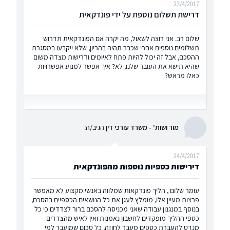
23/4/2017
דרישת תשלום נוספת על ידי פונדקאית
שלום רב. אני רוצה לשאול, מה יקרה אם הפונדקאית תדרוש
תשלומים נוספים אחרי שכבר תהיה בהריון, שלא ייקבעו במסגרת
ההסכם, אבל זה יכול להיות פתח לאיומים ודרישות מצדה משום
שהיא תישא את העובר שלנו, לא? איך אפשר למנוע אפשרויות
כאלו מראש?
מור ושות' - משרד עורכי דין
הגיב/ה:
24/4/2017
דירישות כספיות נוספות מהפונדקאית
עומר שלום , הליך פונדקאות שמלווה באנשי מקצוע לא מאפשר
פרצות מעיין אלו, מומלץ לעגן את כל הנושאים הכספיים בהסכם,
בנוסף במנגנון עבודה שאני מכניסה להסכם ברור לצדדים כי כל
כספי ההליך מופקדים לחשבון נאמנות ואין לאיש מהצדדים
מנדט להעברת כספים מעבר לחוזה, כל סכום שמועבר למי