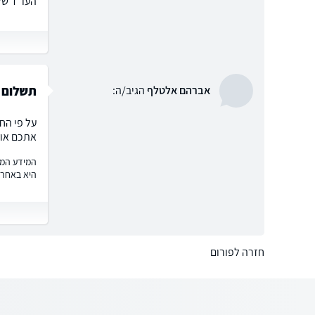
העו"ד של
תשלום ל
אברהם אלטלף
הגיב/ה:
על פי הח
אתכם או 
המידע המוצ
היא באחרי
חזרה לפורום