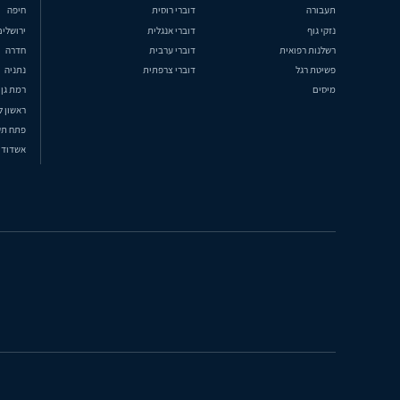
תעבורה
דוברי רוסית
חיפה
נזקי גוף
דוברי אנגלית
ירושלים
רשלנות רפואית
דוברי ערבית
חדרה
פשיטת רגל
דוברי צרפתית
נתניה
מיסים
רמת גן
ראשון ל
פתח תק
אשדוד