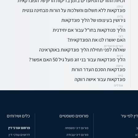
זכויות ההורים המיועדים בזמן בדיקות הריון של הפונדקאית
הילה
פונדקאות ללא תשלום והשלכות על הורות מבחינה גנטית
גלית
גירושין בעיצומו של הליך פונדקאות
עדי
הליך פנודקאות בחו"ל עבור אם יחידנית
רוני
האם יאשרו לנו את הפונדקאית?
הורים מיועדים
שאלות לפני תחילת הליך פונדקאות באוקראינה
דנית
הליך פונדקאות עבור בני זוג מעל גיל 50 האם אפשר?
ציונה
פונדקאות הסכם העדר הורות
נויה
פונדקאות עבור אישה רווקה
אודליה
ין לפי עיר
פורומים משפטיים
כלים ושירותים
ב
פורום דיני משפחה
פרסום עורכי דין
ע
פורום דיני עבודה
דרושים עורכי דין