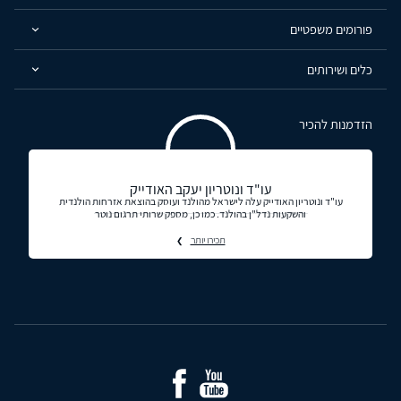
פורומים משפטיים
כלים ושירותים
הזדמנות להכיר
עו"ד ונוטריון יעקב האודייק
עו"ד ונוטריון האודייק עלה לישראל מהולנד ועוסק בהוצאת אזרחות הולנדית
והשקעות נדל"ן בהולנד. כמו כן, מספק שרותי תרגום נוטר
תכירו יותר