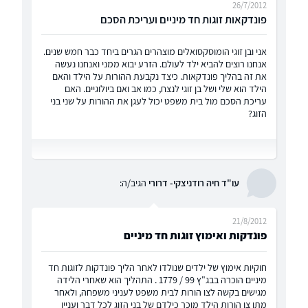
26/7/2012
פונדקאות זוגות חד מיניים ועריכת הסכם
אני ובן זוגי הומוסקסואלים מוצהרים הגרים ביחד כבר חמש שנים.
אנחנו רוצים להביא ילד לעולם. הזרע יבוא ממני ואנחנו נעשה
את זה בהליך פונדקאות. כיצד נקבעת ההורות על הילד והאם
הילד הוא שלי ושל בן זוגי לנצח, כמו אב ואם ביולוגיים. האם
עריכת הסכם מול בית משפט יכול לעגן את ההורות על שני בני
הזוג?
עו"ד חיה רודניצקי- דרורי
הגיב/ה:
21/8/2012
פונדקות ואימוץ זוגות חד מיניים
חוקיות אימוץ של ילדים שנולדו לאחר הליך פונדקות לזוגות חד
מיניים הוכרה בבג"ץ 99 / 1779 . התהליך הוא שאחרי הלידה
מגישים בקשה לצו הורות לבית משפט לעניני משפחה, ולאחר
מתן צו הורות הילד מוכר כילדם של בני הזוג לכל דבר ועניין