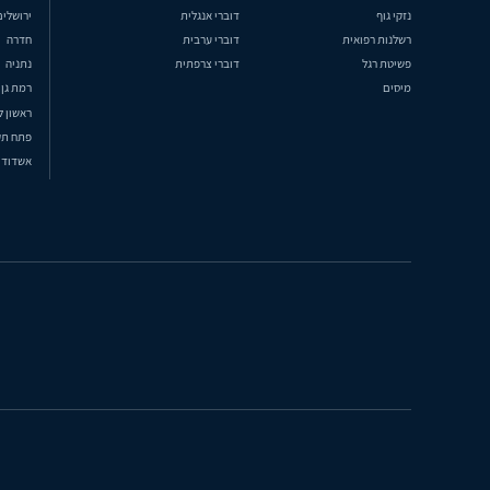
נזקי גוף
דוברי אנגלית
ירושלים
רשלנות רפואית
דוברי ערבית
חדרה
פשיטת רגל
דוברי צרפתית
נתניה
מיסים
רמת גן
ראשון ל
פתח תק
אשדוד