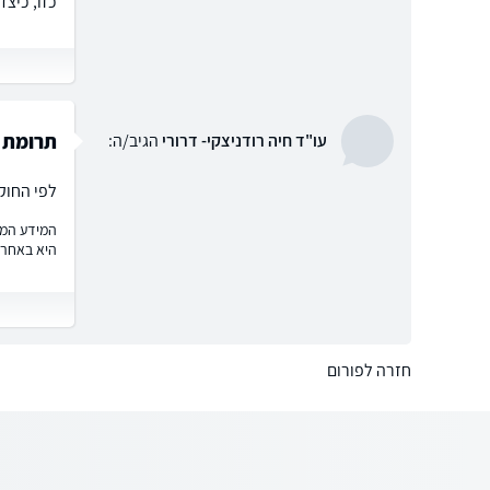
כזו, כיצד
תרומת 
עו"ד חיה רודניצקי- דרורי
הגיב/ה:
לפי החוק
המידע המוצ
היא באחרי
חזרה לפורום