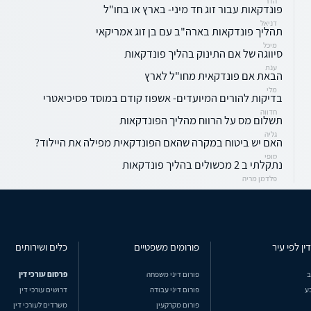
הדר
פונדקאות עבור זוג חד מיני- בארץ או בחו"ל
דניאל
תהליך פונדקאות בארה"ב עם בן זוג אמריקאי
מיכל
סיווגה של אם התינוק בהליך פונדקאות
ענת
הבאת אם פונדקאית מחו"ל לארץ
מלי
בדיקות להורים המיועדים- אשפוז קודם במוסד פסיכיאטרי
חדווה
תשלום מס על הרווח מהליך הפונדקאות
גליה
האם יש ביטוח במקרה שהאם הפונדקאית מפילה את היילוד?
סופי
נתקלתי ב 2 מכשולים בהליך פונדקאות
פלדמן מריה
ין לפי עיר
פורומים משפטיים
כלים ושירותים
ב
פורום דיני משפחה
פרסום עורכי דין
ע
פורום דיני עבודה
דרושים עורכי דין
פורום מקרקעין
משרדים לעורכי דין