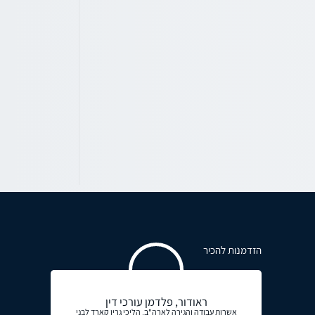
הזדמנות להכיר
ראודור, פלדמן עורכי דין
אשרות עבודה והגירה לארה"ב, הליכי גרין קארד לבני