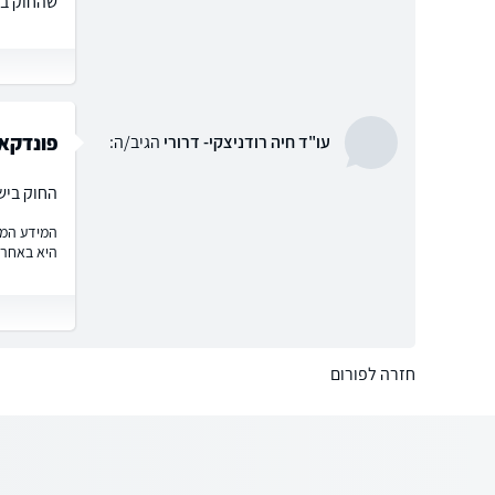
שהחוק בא
פונדקא
עו"ד חיה רודניצקי- דרורי
הגיב/ה:
החוק ביש
המידע המוצ
היא באחרי
חזרה לפורום