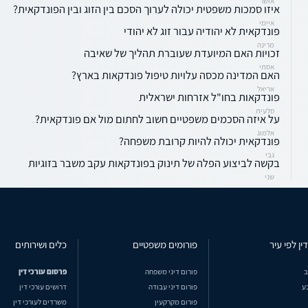
אושר
איזו סמכות משפטית יכולה לערוך הסכם בין הזוג ובין הפונדקאית?
איימי
פונדקאית לא יהודיה עבור זוג לא יהודי
מרינה
זכויות האם המיועדת שעוברת תהליך של שאיבה
אסתי
האם המדינה מכסה עלויות טיפול פונדקאות בארץ?
אריאל
פונדקאות בחו"ל אזרחות ישראלית
סלעית
על איזה הסכמים משפטיים חשוב לחתום מול אם פונדקאית?
אלמוג
פונדקאית יכולה להיות קרובת משפחה?
גבי
בקשה לביצוע הפלה של תינוק בפונדקאות עקב משבר בזוגיות
שני
ין לפי עיר
פורומים משפטיים
כלים ושירותים
ב
פורום דיני משפחה
פרסום עורכי דין
ע
פורום דיני עבודה
דרושים עורכי דין
פורום מקרקעין
משרדים לעורכי דין