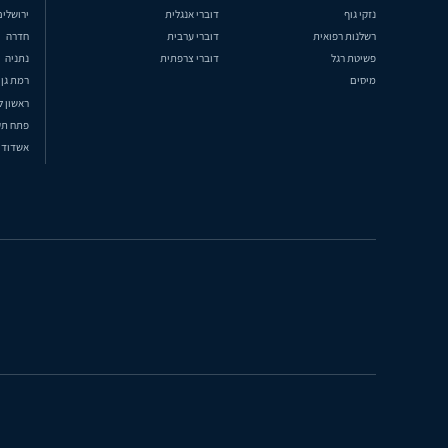
נזקי גוף
דוברי אנגלית
ירושלים
רשלנות רפואית
דוברי ערבית
חדרה
פשיטת רגל
דוברי צרפתית
נתניה
מיסים
רמת גן
ראשון ל
פתח תק
אשדוד