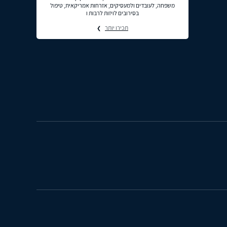
משפחה, לעובדים ולמעסיקים, אזרחות אמריקאית, טיפול
בסירובים לויזות לרבות ו
תכירו יותר