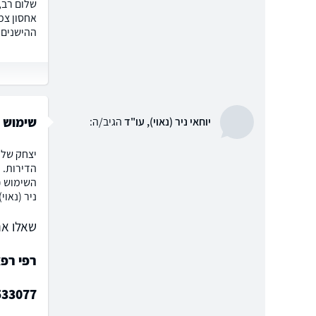
שלום רב,
אחסון צמ
ההישנים 
שימוש ב
יוחאי ניר (נאוי), עו"ד
הגיב/ה:
יצחק שלו
הדירות. 
השימוש (
ניר (נאוי)
שאלו את
רפי רפא
533077