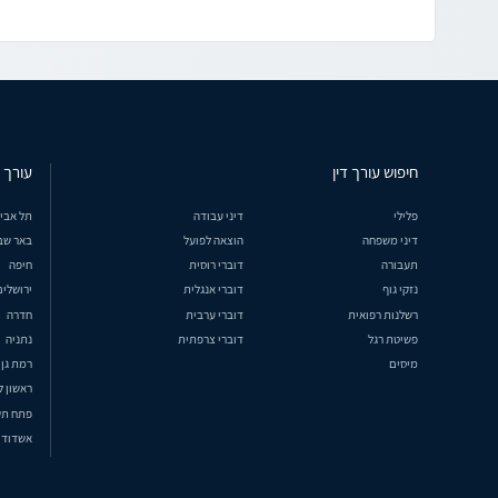
חיפוש עורך דין
עורך ד
פלילי
דיני עבודה
תל אבי
דיני משפחה
הוצאה לפועל
באר שב
תעבורה
דוברי רוסית
חיפה
נזקי גוף
דוברי אנגלית
ירושלים
רשלנות רפואית
דוברי ערבית
חדרה
פשיטת רגל
דוברי צרפתית
נתניה
מיסים
רמת גן
ראשון ל
פתח תק
אשדוד