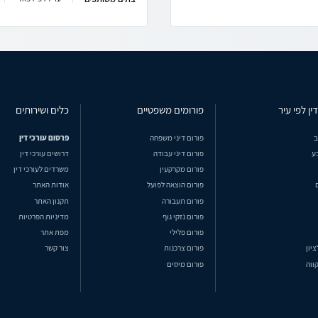
ין לפי עיר
פורומים משפטיים
כלים ושירותים
ב
פורום דיני משפחה
פרסום עורכי דין
ע
פורום דיני עבודה
דרושים עורכי דין
פורום מקרקעין
משרדים לעורכי דין
פורום הוצאה לפועל
אודות האתר
פורום תעבורה
תקנון האתר
פורום נזקי גוף
מדיניות הפרטיות
פורום פלילי
מפת אתר
ציון
פורום צרכנות
צור קשר
ווה
פורום מיסים