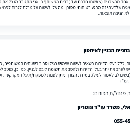
 אחד מהשכנים (שאשתו חברת ועד )בבית המשותף בו אני מתגורר מנצל את מג
יגים שלדעתי זה מפגע בטיחותי מסוכן. מה עלי לעשות על מנלת לגרום לפנוי ה
לא הניבה תוצאות.
חניית הבניין לאיחסון
ם, כלל בעלי הדירות רשאים לעשות שימוש רגיל וסביר בשטחים המשותפים, כל
יש לערב את יתר בעלי הדירות ולהסב את תשומת ליבם לעניין. כמו כן, מוטב 
בשים לב לאמור לעיל). במידת הצורך ניתן לפנות למפקח/ת על המקרקעין. אוכל
, עו"ד
 מנהל/ת הפורום:
לי, משרד עו"ד ונוטריון
055-4