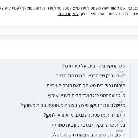
ג כאן אינו מהווה ייעוץ משפטי ו/או המלצה מכל סוג ו/או חוות דעת, מומלץ לפנות לייעו
ותך בלבד. הגלישה באתר היא בכפוף
לתקנון האתר
שכן התקין צינור ביוב על קיר חיצוני
מנחם
חשבון בנק של הבניין והצגה מול הדייר
אליהו
תיחום גבול בית משותף האם חובת העירייה
עדי
צו מניעה זמני כנגד ועד הבית בעניין שיפוץ
יוסי
מי ישלם עבור תיקון פיצוץ בצנרת משותפת בבית משותף?
יעל
התפוררות מרפסת השכנים, מי אחראי לתקן?
ינון וייס
בניית מחסן בקיר גבס בחניון בית משותף
סימה
חישוב השתתפות בהוצאות תיקון המקלט