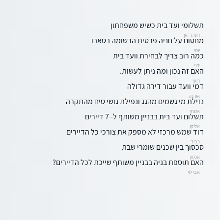
תשלומי ועד בית כשיש משפחתון
רוני ג`אן
מחסום על חניה פרטית הרשומה בטאבו
יוסי
כמה רוב צריך לבחירת וועד בית
דני
האם זה נכון ומה ניתן לעשות.
רועי
דמי וועד עבור דירה גדולה
אורנה
נזילת מי גשמים מהגג ונפילת גושי טיח מהתקרה
אסתי
תשלום ועד בית בבניין משותף ל- 7 דיירים
אליקו
דוד שמש מרכזי לא מספק את צורכי כל הדיירים
רביד
סכסוך בין שכנים שומרי שבת
אנטון
האם תוספת בניה בבניין משותף שייכת לכל הדיירים?
אבי לוי