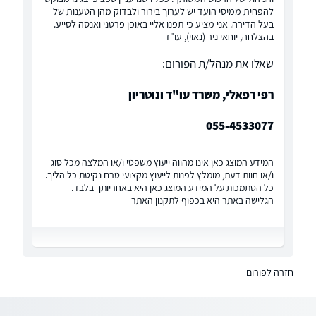
להפחית ממיסי הועד יש לערוך בירור ולבדוק מהן הטענות של
בעל הדירה. אני מציע כי תפנו אליי באופן פרטני ואנסה לסייע.
בהצלחה, יוחאי ניר (נאוי), עו"ד
שאלו את מנהל/ת הפורום:
רפי רפאלי, משרד עו"ד ונוטריון
055-4533077
המידע המוצג כאן אינו מהווה ייעוץ משפטי ו/או המלצה מכל סוג
ו/או חוות דעת, מומלץ לפנות לייעוץ מקצועי טרם נקיטת כל הליך.
כל הסתמכות על המידע המוצג כאן היא באחריותך בלבד.
הגלישה באתר היא בכפוף
לתקנון האתר
חזרה לפורום