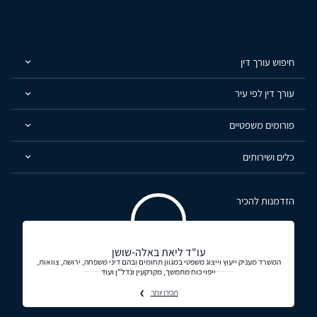
חיפוש עורך דין
עורך דין לפי עיר
פורומים משפטיים
כלים ושירותים
הזדמנות להכיר
עו"ד ליאת באלה-שושן
המשרד מעניק ייעוץ וייצוג משפטי במגוון תחומים ובהם דיני משפחה, ירושה, צוואות,
ייפוי כוח מתמשך, מקרקעין ונדל"ן ועוד
תכירו יותר