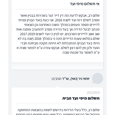
אי תשלום מיסי ועד
שלום רב, אבקש לדעת מה דין דייר הגר בשכירות בבניין ואשר
מסרב לשלם דמי ועד לשנת 2016. אני כעת בועד הבניין ופניתי
לדיירים מספר פעמים במהלך השנה האחרונה וכן הוצאתי
מכתב לבעל הדירה אך בעל הדירה מסרב להתערב ומפנה אותי
שוב ושוב לדיירים הסרבנים. יש לציין כי ועד לשנים 2017-2019
שולם במלואו טענת הדיירים הינה כי במהלך 2016 (שנה בה לא
הייתי בעד הבניין) ההתנהלות לא הייתה תקינה מבחינת חברי
הועד ולכן אין להם רצון לשלם. אבקש עזרה ע"מ לפתור סוגיה זו
ע"מ לשמור על שכנות טובה
יוחאי ניר (נאוי), עו"ד
הגיב/ה:
20/2/2019
תשלום מיסי ועד הבית
שלום רב, כלל בעלי הדירות נדרשים לשאת בהוצאות התחזוקה
והניהול של הרכוש המשותף. ככל וישנו עניין ספציפי בגינו מבוקש