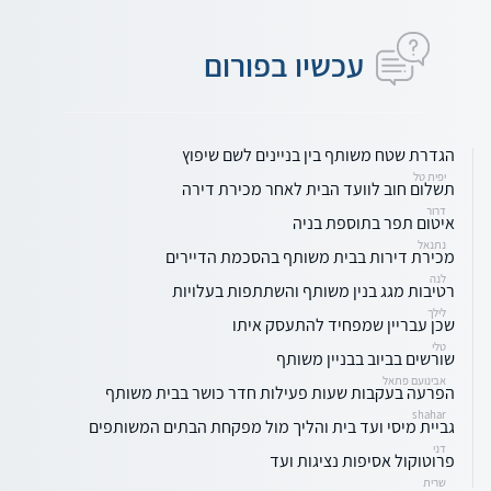
עכשיו בפורום
הגדרת שטח משותף בין בניינים לשם שיפוץ
יפית טל
תשלום חוב לוועד הבית לאחר מכירת דירה
דרור
איטום תפר בתוספת בניה
נתנאל
מכירת דירות בבית משותף בהסכמת הדיירים
לנה
רטיבות מגג בנין משותף והשתתפות בעלויות
לילך
שכן עבריין שמפחיד להתעסק איתו
טלי
שורשים בביוב בבניין משותף
אבינועם פתאל
הפרעה בעקבות שעות פעילות חדר כושר בבית משותף
shahar
גביית מיסי ועד בית והליך מול מפקחת הבתים המשותפים
דני
פרוטוקול אסיפות נציגות ועד
שרית