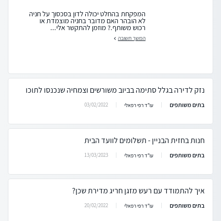
המפקחת בהחלט יכולה לדון בסכסוך על חניה
לא הובהר האם מדובר בחניה מוצמדת או
רכוש משותף.? מוזמן להתקשר אלי...
המשך תשובה
נזק לדירה בגלל סתימה בביוב משורשים וצמחיה שנכנסו לתוכו
בתים משותפים
03/02/2022
עו"ד רפי רפאלי
חנות בחזית הבניין - תשלומים לוועד הבית
בתים משותפים
13/03/2023
עו"ד רפי רפאלי
איך להתמודד עם רעש מזגן חריג מדירת שכן?
בתים משותפים
20/02/2022
עו"ד רפי רפאלי