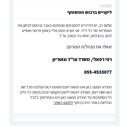
7/4/2019
ליקויים ברכוש המשותף
שלום רב, יש להידרש להסכמים שנחתמו בעבר ובהתם לבחון את
האחריות של כל דייר. אני מציע תפנו אליי באופן פרטני ואסייע
לכם. בהצלחה, יוחאי ניר (נאוי), עו"ד
שאלו את מנהל/ת הפורום:
רפי רפאלי, משרד עו"ד ונוטריון
055-4533077
המידע המוצג כאן אינו מהווה ייעוץ משפטי ו/או המלצה מכל סוג
ו/או חוות דעת, מומלץ לפנות לייעוץ מקצועי טרם נקיטת כל הליך.
כל הסתמכות על המידע המוצג כאן היא באחריותך בלבד.
הגלישה באתר היא בכפוף
לתקנון האתר