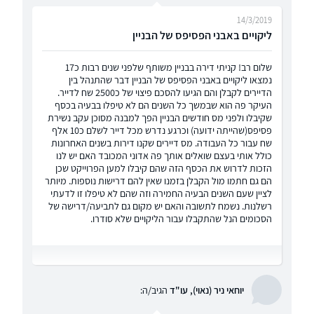
14/3/2019
ליקויים באבני הפסיפס של הבניין
שלום רב! קניתי דירה בבניין משותף שלפני שנים רבות כ17
נמצאו ליקויים באבני הפסיפס של הבניין דבר שהתנהל בין
הדיירים לקבלן והם הגיעו להסכם פיצוי של כ2500 שח לדייר.
העיקר פה הוא שבמשך כל השנים הם לא טיפלו בבעיה בכסף
שקיבלו ולפני מס חודשים הבניין הפך למבנה מסוכן עקב נשירת
פסיפס(שהייתה ידועה) וכרגע נדרש מכל דייר לשלם כ10 אלף
שח עבור כל העבודה. מס דיירים שקנו דירות בשנים האחרונות
כולל אותי בעצם שואלים אותך פה אדוני המכובד האם יש לנו
הזכות לדרוש את הכסף הזה שהם קיבלו למען הפרוייקט שכן
הם גם חתמו מול הקבלן בזמנו שאין להם דרישות נוספות. מיותר
לציין שעם השנים הבעיה החמירה וזה שהם לא טיפלו זו לדעתי
רשלנות. נשמח לתשובה והאם יש מקום גם לתביעה/דרישה של
הסכומים הנל שהתקבלו עבור הליקויים שלא סודרו.
יוחאי ניר (נאוי), עו"ד
הגיב/ה: