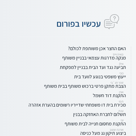
עכשיו בפורום
האם החצר אכן משותפת לכולם?
מאיה וייס
מנקה מדרגות עצמאי בבניין משותף
אילן
תביעה נגד ועד הבית בבניין למפקחת
כוכי
ייעוץ משפטי בנוגע לוועד בית
זוהר חג`בי
הצבת מתקן פרטי ברכוש משותף בבית משותף
אורן
התקנת דוד חשמל
תמי
מכירת בית דו משפחתי שדייריו רשומים בהערת אזהרה
ענת
תשלום לחברת האחזקה בבנין
יוני
התקנת מחסום חנייה לבית משותף
אורנה שטוב
ביצוע תיקון גג מעל כניסה