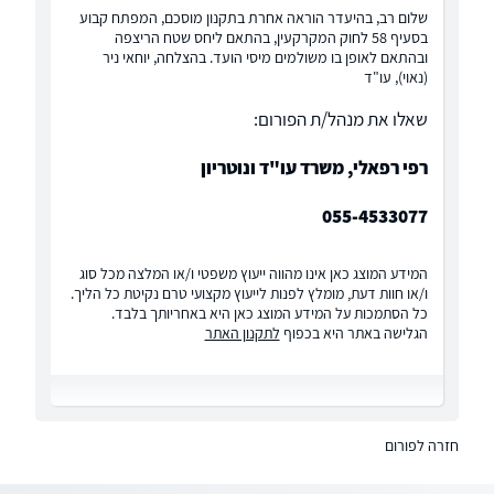
שלום רב, בהיעדר הוראה אחרת בתקנון מוסכם, המפתח קבוע
בסעיף 58 לחוק המקרקעין, בהתאם ליחס שטח הריצפה
ובהתאם לאופן בו משולמים מיסי הועד. בהצלחה, יוחאי ניר
(נאוי), עו"ד
שאלו את מנהל/ת הפורום:
רפי רפאלי, משרד עו"ד ונוטריון
055-4533077
המידע המוצג כאן אינו מהווה ייעוץ משפטי ו/או המלצה מכל סוג
ו/או חוות דעת, מומלץ לפנות לייעוץ מקצועי טרם נקיטת כל הליך.
כל הסתמכות על המידע המוצג כאן היא באחריותך בלבד.
הגלישה באתר היא בכפוף
לתקנון האתר
חזרה לפורום