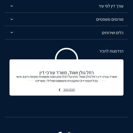
עורך דין לפי עיר
פורומים משפטיים
כלים ושירותים
הזדמנות להכיר
רחל גולן ושות', משרד עורכי דין
משרד עורכי דין רחל גולן ושות' חרט על דגלו מתן הגנה משפטית מקיפה וייצוג אישי
בכל היבטי דיני התעבורה והמשפט הפלילי. משרדנו
תכירו יותר