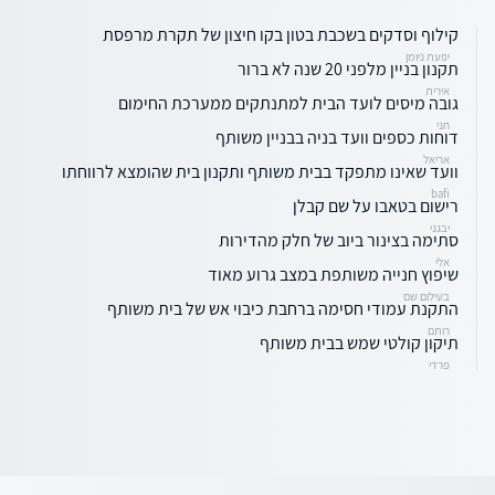
קילוף וסדקים בשכבת בטון בקו חיצון של תקרת מרפסת
יפעת ניומן
תקנון בניין מלפני 20 שנה לא ברור
אירית
גובה מיסים לועד הבית למתנתקים ממערכת החימום
חני
דוחות כספים וועד בניה בבניין משותף
אריאל
וועד שאינו מתפקד בבית משותף ותקנון בית שהומצא לרווחתו
bafi
רישום בטאבו על שם קבלן
יבגני
סתימה בצינור ביוב של חלק מהדירות
אלי
שיפוץ חנייה משותפת במצב גרוע מאוד
בעילום שם
התקנת עמודי חסימה ברחבת כיבוי אש של בית משותף
רותם
תיקון קולטי שמש בבית משותף
פרדי