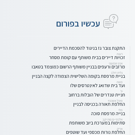
עכשיו בפורום
התקנת צובר גז בניגוד להסכמת הדיירים
רעות
זכויות דיירים בבית משותף עם קומת מסחר
אנט שמעוני
מרזבים ורעפים בבניין משותף הרשום כמוצמד בטאבו
גלית דולב
בניית מרפסת בקומה השלישית הצמודה לקצה הבניין
משה
ועד בית שדואג לאינטרסים שלו
יל
חניית טנדרים של הובלות ברחוב
מיכל אשכנזי
החלפת תאורה בכניסה לבניין
מלי
בנייה מרפסת סוכה
אלכס י-ם נווה יקב
סתימות במערכת ביוב משותפת
אריק
החלפת נורות מכספי ועד שוטפים