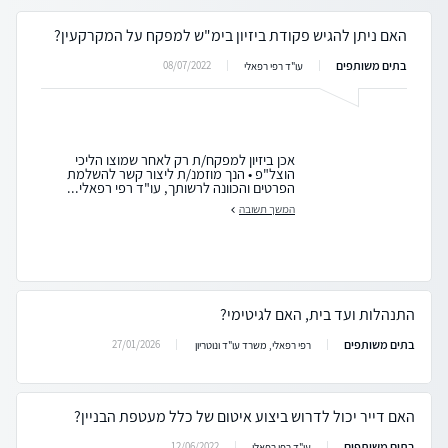
האם ניתן להגיש פקודת ביזיון בימ"ש למפקח על המקרקעין?
בתים משותפים
08/07/2022
עו"ד רפי רפאלי
אכן ביזיון למפקח/ת רק לאחר שמוצו הליכי
הוצל"פ • הנך מוזמנ/ת ליצור קשר להשלמת
הפרטים והכוונה לרשותך, עו"ד רפי רפאלי...
המשך תשובה
התנהלות ועד בית, האם לגיטימי?
בתים משותפים
27/01/2026
רפי רפאלי, משרד עו"ד ונוטריון
האם דייר יכול לדרוש ביצוע איטום של כלל מעטפת הבניין?
בתים משותפים
12/06/2022
עו"ד רפי רפאלי