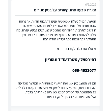
6/6/2022
הארת שבעה פרוג'קטורים על בניין מגורים
המשך, המייל נשלח אוטומטית פנינו לתרבות הדיור, אך נראה
שהם מגנים על הוועד ולא השכנים, למרות שהכסף ששולם
חודשים לתרבות הדיור הוא מהכיס שלנו. רצינו לבקש עזרה, מה
עלינו לעשות? האם יש פתרון? אם פונים לעורך דין כמה זמן
התהליך ייקח וכמה כסף יעלה? תודה רבה.
שאלו את מנהל/ת הפורום:
רפי רפאלי, משרד עו"ד ונוטריון
055-4533077
המידע המוצג כאן אינו מהווה ייעוץ משפטי ו/או המלצה מכל סוג
ו/או חוות דעת, מומלץ לפנות לייעוץ מקצועי טרם נקיטת כל הליך.
כל הסתמכות על המידע המוצג כאן היא באחריותך בלבד.
הגלישה באתר היא בכפוף
לתקנון האתר