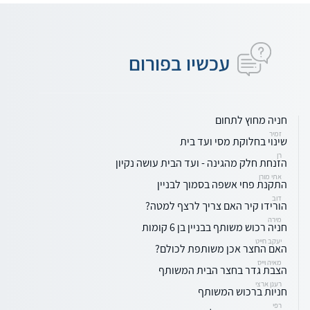
עכשיו בפורום
חניה מחוץ לתחום
זמיר
שינוי בחלוקת מסי ועד בית
רן
הזנחת חלק מהגינה - ועד הבית עושה נקיון
אתי מורן
התקנת פחי אשפה בסמוך לבניין
דוב
הורידו קיר האם צריך לרצף למטה?
מירה
חניה רכוש משותף בבניין בן 6 קומות
יעקב חייט
האם החצר אכן משותפת לכולם?
מאיה וייס
הצבת גדר בחצר הבית המשותף
רענן ארצי
חניות ברכוש המשותף
רפי