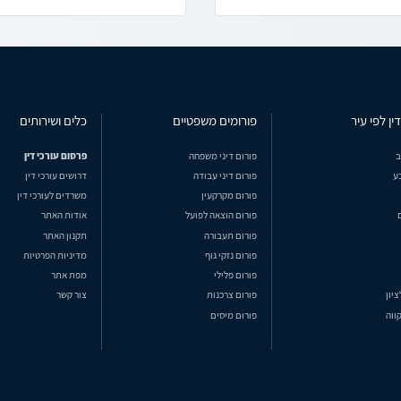
ין לפי עיר
פורומים משפטיים
כלים ושירותים
ב
פורום דיני משפחה
פרסום עורכי דין
ע
פורום דיני עבודה
דרושים עורכי דין
פורום מקרקעין
משרדים לעורכי דין
פורום הוצאה לפועל
אודות האתר
פורום תעבורה
תקנון האתר
פורום נזקי גוף
מדיניות הפרטיות
פורום פלילי
מפת אתר
ציון
פורום צרכנות
צור קשר
ווה
פורום מיסים