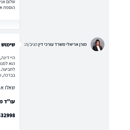
שלום אני
הוספת אל
שימוש 
מורן אריאלי משרד עורכי דין
הגיב/ה:
היי דינה,
הוא למנו
לתביעה. כ
בברכה, ע
שאלו את
עו"ד מו
532998