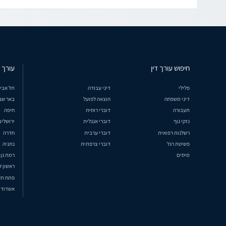
חיפוש עורך דין
עורך ד
פלילי
דיני עבודה
תל אבי
דיני משפחה
הוצאה לפועל
באר שב
תעבורה
דוברי רוסית
חיפה
נזקי גוף
דוברי אנגלית
ירושלים
רשלנות רפואית
דוברי ערבית
חדרה
פשיטת רגל
דוברי צרפתית
נתניה
מיסים
רמת גן
ראשון ל
פתח תק
אשדוד