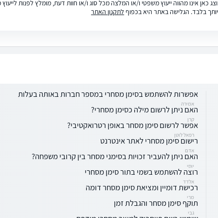
ג כאן אינו מהווה ייעוץ משפטי ו/או המלצה מכל סוג ו/או חוות דעת, מומלץ לפנות לייעו
ותך בלבד. הגלישה באתר היא בכפוף
לתקנון האתר
אפשרות להשתמש בסימן מסחרי במספר חברות באותה בעלות
אמירה
האם ניתן לרשום מילה כסימן מסחרי?
קרן
אפשר לרשום סימן מסחר באופן רטרואקטיבי?
רפאל לוטן
רישום סימן מסחרי לאתר אינטרנט
אדם
האם ניתן להעביר זכויות בסימני מסחר בין קרובי משפחה?
יוסי
רוצה להשתמש בשמי בתור סימן מסחרי
אלדד
רכישת דומיין ומציאת סימן מסחר דומה
מרי
תוקף סימן מסחר והגבלת זמן
גבי