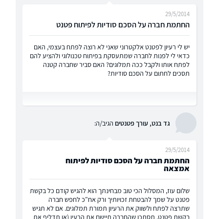
29/5/2014
החתמת חברה על הסכם סודיות לפיתוח פטנט
יש לי רעיון לפטנט אלקטרוני שאני לא רוצה לפתח בעצמי, האם
כדאי לי לפנות לחברה שמתעסקת בפיתוח טכנולוגי ולהציע להם
לפתח אותו ולקבל ככה תמלוגים? האם סביר שחברה קטנה
תסכים לחתום על הסכם סודיות?
גד בנט, עורך פטנטים
הגיב/ה:
29/5/2014
החתמת חברה על הסכם סודיות לפיתוח
אמצאה
שלום עוז, המסלול הכי טוב מבחינתך הוא להגיש קודם כל בקשת
פטנט על שמך להבטחת זכויותיך ורק אח"כ לחפש חברה
שתרצה לפתח ולשווק את הרעיון תמורת תמלוגים. אם לא תגיש
בקשת פטנט, תסתכן שהחברה תיישם את הרעין (או תדליף את