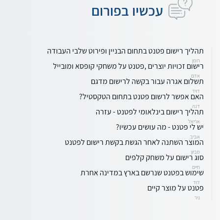
עכשיו בפורום
תהליך רישום פטנט בתחום הבניין ופירוט שלבי העבודה
רומן
רישום זכויות יוצרים ,פטנט על משחקי קופסא ומובייל
אדם
תשלום אגרה עבור בקשה לרישום מדגם
דויד
האם אפשר לרשום פטנט בתחום הטקסטיל?
דנה
תהליך רישום בינלאומי לפטנט - עזרה
אריאל
יש לי פטנט - מה עושים עכשיו?
אביב
המוצר השתנה לאחר הגשת בקשת רישום לפטנט
סביון
סוג רישום על משחק קלפים
חיים
שימוש בפטנט שנרשם בארץ במדינה אחרת
דוד
פטנט על מוצר קיים
ניר