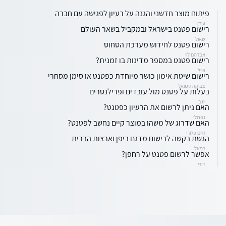
פיתוח מוצר חדשני והגנה על רעיון לפגישה עם חברה
עידן
רישום פטנט בישראל ובמקביל בשאר העולם
שאול
רישום פטנט לחידוש מערכת הסחוס
אברהם לוי
רישום פטנט במספר מדינות בו זמנית?
אייל
רישום שיטת אימון כושר מיוחדת כפטנט או סימן מסחרי
צביקה סמואל
בעלות על פטנט מול עובדים ופרילנסרים
יוגב
האם ניתן לרשום את הרעיון כפטנט?
נפתלי
האם שדרוג של משהו במוצר קיים נחשב לפטנט?
חיים פלורי
הגשת בקשה לרישום מדגם ביפן וארצות הברית
רפאל
אפשר לרשום פטנט על רחפן?
דורי