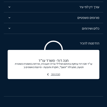
עורך דין לפי עיר
פורומים משפטיים
כלים ושירותים
הזדמנות להכיר
חנה דוד- משרד עו"ד
עו"ד חנה דוד עוסקת בתחום הפלילי ובדיני תעבורה, שירתה במשטרה כשוטרת
תנועה, מפעילת "ינשוף", חוקרת ותובעת - מייצגת נאשמים ב
תכירו יותר