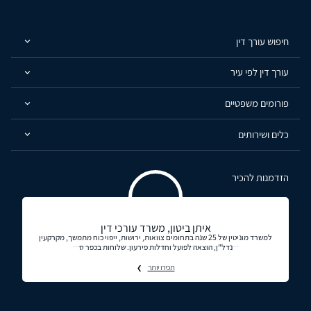
חיפוש עורך דין
עורך דין לפי עיר
פורומים משפטיים
כלים ושירותים
הזדמנות להכיר
איתן ביטון, משרד עורכי דין
למשרד מוניטין של 25 שנה בתחומים צוואות, ירושות, ייפוי כוח מתמשך, מקרקעין
נדל"ן, הוצאה לפועל וחדלות פירעון. שלוחות בכפר ס
תכירו יותר